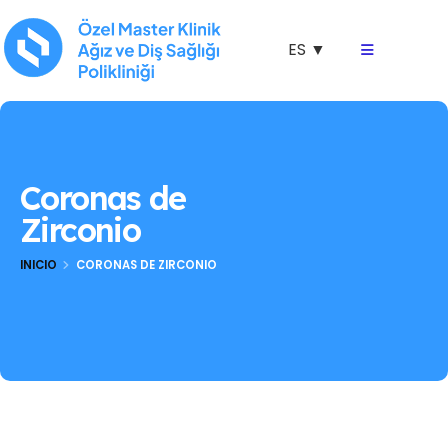
ES ▼
Coronas de
Zirconio
INICIO
CORONAS DE ZIRCONIO